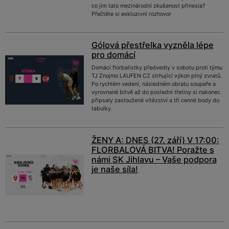
co jim tato mezinárodní zkušenost přinesla?
Přečtěte si exkluzivní rozhovor
Gólová přestřelka vyzněla lépe
pro domácí
Domácí florbalistky předvedly v sobotu proti týmu
TJ Znojmo LAUFEN CZ strhující výkon plný zvratů.
Po rychlém vedení, následném obratu soupeře a
vyrovnané bitvě až do poslední třetiny si nakonec
připsaly zasloužené vítězství a tři cenné body do
tabulky.
ŽENY A: DNES (27. září) V 17:00:
FLORBALOVÁ BITVA! Poražte s
námi SK Jihlavu – Vaše podpora
je naše síla!