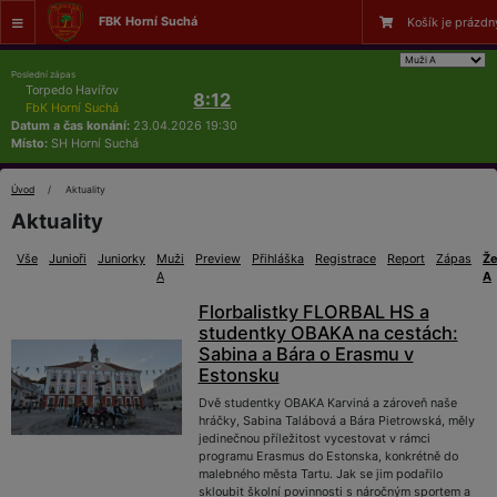
FBK Horní Suchá
Košík je prázdn
Poslední zápas
Torpedo Havířov
8:12
FbK Horní Suchá
Datum a čas konání:
23.04.2026 19:30
Místo:
SH Horní Suchá
Úvod
Aktuality
Aktuality
Vše
Junioři
Juniorky
Muži
Preview
Přihláška
Registrace
Report
Zápas
Ž
A
A
Florbalistky FLORBAL HS a
studentky OBAKA na cestách:
Sabina a Bára o Erasmu v
Estonsku
Dvě studentky OBAKA Karviná a zároveň naše
hráčky, Sabina Talábová a Bára Pietrowská, měly
jedinečnou příležitost vycestovat v rámci
programu Erasmus do Estonska, konkrétně do
malebného města Tartu. Jak se jim podařilo
skloubit školní povinnosti s náročným sportem a