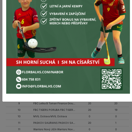
2
FBC ZŠ Uničov FBC ZŠ Uničov
20
43
2
FBC AGA24 Český Těšín FBC AGA24 Český Těšín
0
0
3
FBC Hranice FBC Hranice
0
0
3
SXMRLD Prostějov SXMRLD Prostějov
20
41
4
FBC ORCA KRNOV FBC ORCA KRNOV
0
0
4
Torpedo Havířov B Torpedo Havířov B
20
36
5
TJ Sokol Šenov TJ Sokol Šenov
20
33
5
FBC Spartak Bílovec FBC Spartak Bílovec
0
0
6
FBC Cannibals Lipník FBC Cannibals Lipník
20
28
6
FBC ZŠ Uničov FBC ZŠ Uničov
0
0
7
FbK Horní Suchá FbK Horní Suchá
0
0
7
Saros Olomouc Saros Olomouc
20
26
8
FBK Jeseník FBK Jeseník
20
25
8
Fbc Šternberk Fbc Šternberk
0
0
9
Kayaku Florbal Vsetín Kayaku Florbal Vsetín
0
0
9
FBC Letka B Toman Finance Group FBC Letka B Toman Finance Group
20
20
10
FBC TIGERS PORUBA FBC TIGERS PORUBA
20
19
10
MVIL Ostrava MVIL Ostrava
0
0
11
PASKOV SAURIANS PASKOV SAURIANS
20
1
11
Warriors Nový Jičín Warriors Nový Jičín
0
0