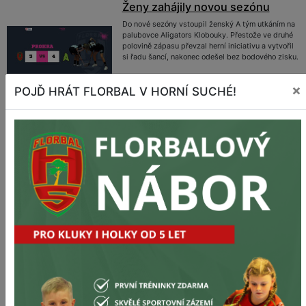
Ženy zahájily novou sezónu
Do nové sezóny vstoupil ženský A tým utkáním na
palubovce Aligators Klobouky. Přestože ve druhé
polovině zápasu převzal herní iniciativu a vytvořil
si řadu šancí, nakonec odešel bez bodového zisku.
×
POJĎ HRÁT FLORBAL V HORNÍ SUCHÉ!
Připraveny k boji! FlorbalHS ženy
vstupují do nové sezóny s plnou
silou a odhodláním
Tabulka:
1
1.FBK Sršni Rožnov p/R 1.FBK Sršni Rožnov p/R
0
0
1
FbK Horní Suchá FbK Horní Suchá
20
58