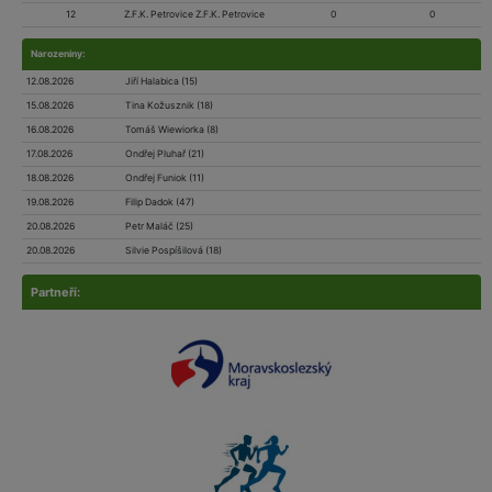
12
Z.F.K. Petrovice Z.F.K. Petrovice
0
0
Narozeniny:
12.08.2026
Jiří Halabica (15)
15.08.2026
Tina Kožusznik (18)
16.08.2026
Tomáš Wiewiorka (8)
17.08.2026
Ondřej Pluhař (21)
18.08.2026
Ondřej Funiok (11)
19.08.2026
Filip Dadok (47)
20.08.2026
Petr Maláč (25)
20.08.2026
Silvie Pospíšilová (18)
Partneří: