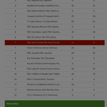
3
FBC Hranice FBC Hranice
0
0
3
SXMRLD Prostějov SXMRLD Prostějov
20
41
4
FBC ORCA KRNOV FBC ORCA KRNOV
0
0
4
Torpedo Havířov B Torpedo Havířov B
20
36
5
TJ Sokol Šenov TJ Sokol Šenov
20
33
5
FBC Spartak Bílovec FBC Spartak Bílovec
0
0
6
FBC Cannibals Lipník FBC Cannibals Lipník
20
28
6
FBC ZŠ Uničov FBC ZŠ Uničov
0
0
7
FbK Horní Suchá FbK Horní Suchá
0
0
7
Saros Olomouc Saros Olomouc
20
26
8
FBK Jeseník FBK Jeseník
20
25
8
Fbc Šternberk Fbc Šternberk
0
0
9
Kayaku Florbal Vsetín Kayaku Florbal Vsetín
0
0
9
FBC Letka B Toman Finance Group FBC Letka B Toman Finance Group
20
20
10
FBC TIGERS PORUBA FBC TIGERS PORUBA
20
19
10
MVIL Ostrava MVIL Ostrava
0
0
11
PASKOV SAURIANS PASKOV SAURIANS
20
1
11
Warriors Nový Jičín Warriors Nový Jičín
0
0
12
Z.F.K. Petrovice Z.F.K. Petrovice
0
0
Narozeniny: