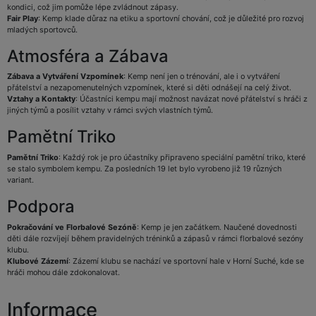
kondici, což jim pomůže lépe zvládnout zápasy.
Fair Play
: Kemp klade důraz na etiku a sportovní chování, což je důležité pro rozvoj
mladých sportovců.
Atmosféra a Zábava
Zábava a Vytváření Vzpomínek
: Kemp není jen o trénování, ale i o vytváření
přátelství a nezapomenutelných vzpomínek, které si děti odnášejí na celý život.
Vztahy a Kontakty
: Účastníci kempu mají možnost navázat nové přátelství s hráči z
jiných týmů a posílit vztahy v rámci svých vlastních týmů.
Pamětní Triko
Pamětní Triko
: Každý rok je pro účastníky připraveno speciální pamětní triko, které
se stalo symbolem kempu. Za posledních 19 let bylo vyrobeno již 19 různých
variant.
Podpora
Pokračování ve Florbalové Sezóně
: Kemp je jen začátkem. Naučené dovednosti
děti dále rozvíjejí během pravidelných tréninků a zápasů v rámci florbalové sezóny
klubu.
Klubové Zázemí
: Zázemí klubu se nachází ve sportovní hale v Horní Suché, kde se
hráči mohou dále zdokonalovat.
Informace