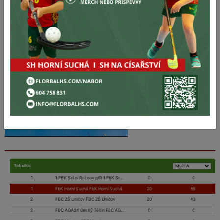
Tabulka:
1
1.FBK Sršni Rožnov p/R 1.FBK Sršni Rožnov p/R
0
0
1
FbK Horní Suchá FbK Horní Suchá
20
58
2
FBC ZŠ Uničov FBC ZŠ Uničov
20
43
2
FBC AGA24 Český Těšín FBC AGA24 Český Těšín
0
0