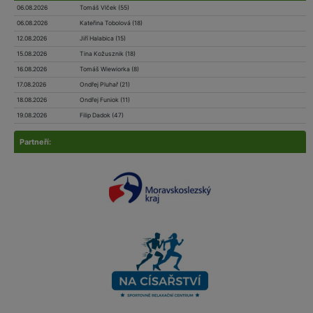
06.08.2026
Tomáš Vlček (55)
06.08.2026
Kateřina Tobolová (18)
12.08.2026
Jiří Halabica (15)
15.08.2026
Tina Kožusznik (18)
16.08.2026
Tomáš Wiewiorka (8)
17.08.2026
Ondřej Pluhař (21)
18.08.2026
Ondřej Funiok (11)
19.08.2026
Filip Dadok (47)
Partneří: