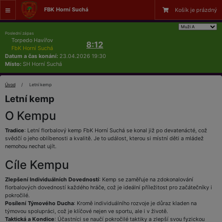
FBK Horní Suchá
Košík je prázdný
Poslední zápas
Torpedo Havířov
8:12
FbK Horní Suchá
Datum a čas konání:
23.04.2026 19:30
Místo:
SH Horní Suchá
Úvod
Letní kemp
Letní kemp
O Kempu
Tradice
: Letní florbalový kemp FbK Horní Suchá se konal již po devatenácté, což
svědčí o jeho oblíbenosti a kvalitě. Je to událost, kterou si místní děti a mládež
nemohou nechat ujít.
Cíle Kempu
Zlepšení Individuálních Dovedností
: Kemp se zaměřuje na zdokonalování
florbalových dovedností každého hráče, což je ideální příležitost pro začátečníky i
pokročilé.
Posílení Týmového Ducha
: Kromě individuálního rozvoje je důraz kladen na
týmovou spolupráci, což je klíčové nejen ve sportu, ale i v životě.
Taktická a Kondice
: Účastníci se naučí pokročilé taktiky a zlepší svou fyzickou