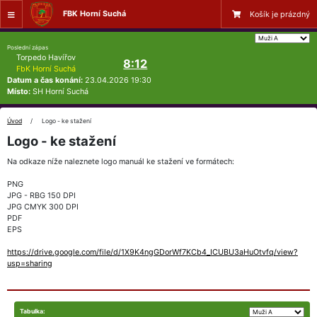
FBK Horní Suchá
Košík je prázdný
Poslední zápas
Torpedo Havířov
8:12
FbK Horní Suchá
Datum a čas konání:
23.04.2026 19:30
Místo:
SH Horní Suchá
Úvod
Logo - ke stažení
Logo - ke stažení
Na odkaze níže naleznete logo manuál ke stažení ve formátech:
PNG
JPG - RBG 150 DPI
JPG CMYK 300 DPI
PDF
EPS
https://drive.google.com/file/d/1X9K4ngGDorWf7KCb4_ICUBU3aHuOtvfq/view?
usp=sharing
Tabulka: