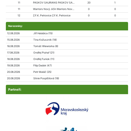
11
PASKOV SAURIANS PASKOV SAURIANS
20
1
11
Warriors Nový Jičín Warriors Nový Jičín
0
0
12
Z.F.K. Petrovice Z.F.K. Petrovice
0
0
Narozeniny:
12.08.2026
Jiří Halabica (15)
15.08.2026
Tina Kožusznik (18)
16.08.2026
Tomáš Wiewiorka (8)
17.08.2026
Ondřej Pluhař (21)
18.08.2026
Ondřej Funiok (11)
19.08.2026
Filip Dadok (47)
20.08.2026
Petr Maláč (25)
20.08.2026
Silvie Pospíšilová (18)
Partneří: