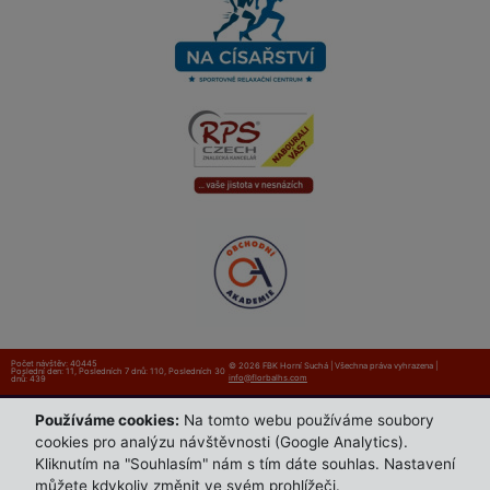
Počet návštěv: 40445
© 2026 FBK Horní Suchá | Všechna práva vyhrazena |
Poslední den: 11
,
Posledních 7 dnů: 110
,
Posledních 30
info@florbalhs.com
dnů: 439
Používáme cookies:
Na tomto webu používáme soubory
cookies pro analýzu návštěvnosti (Google Analytics).
Kliknutím na "Souhlasím" nám s tím dáte souhlas. Nastavení
můžete kdykoliv změnit ve svém prohlížeči.