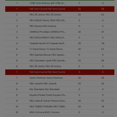
1
1.FBK Sršni Rožnov p/R 1.FBK Sršni Rožnov p/R
0
0
1
FbK Horní Suchá FbK Horní Suchá
20
58
2
FBC ZŠ Uničov FBC ZŠ Uničov
20
43
2
FBC AGA24 Český Těšín FBC AGA24 Český Těšín
0
0
3
FBC Hranice FBC Hranice
0
0
3
SXMRLD Prostějov SXMRLD Prostějov
20
41
4
FBC ORCA KRNOV FBC ORCA KRNOV
0
0
4
Torpedo Havířov B Torpedo Havířov B
20
36
5
TJ Sokol Šenov TJ Sokol Šenov
20
33
5
FBC Spartak Bílovec FBC Spartak Bílovec
0
0
6
FBC Cannibals Lipník FBC Cannibals Lipník
20
28
6
FBC ZŠ Uničov FBC ZŠ Uničov
0
0
7
FbK Horní Suchá FbK Horní Suchá
0
0
7
Saros Olomouc Saros Olomouc
20
26
8
FBK Jeseník FBK Jeseník
20
25
8
Fbc Šternberk Fbc Šternberk
0
0
9
Kayaku Florbal Vsetín Kayaku Florbal Vsetín
0
0
9
FBC Letka B Toman Finance Group FBC Letka B Toman Finance Group
20
20
10
FBC TIGERS PORUBA FBC TIGERS PORUBA
20
19
10
MVIL Ostrava MVIL Ostrava
0
0