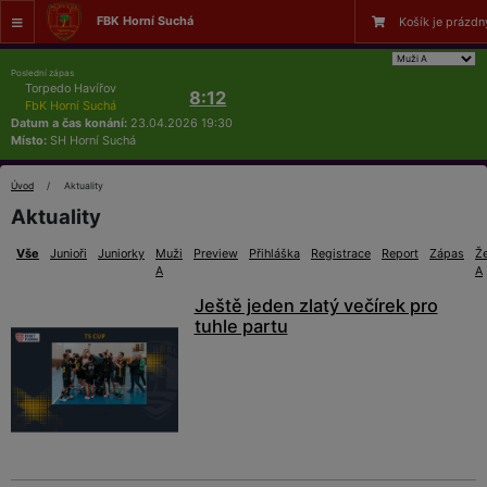
FBK Horní Suchá
Košík je prázdn
Poslední zápas
Torpedo Havířov
8:12
FbK Horní Suchá
Datum a čas konání:
23.04.2026 19:30
Místo:
SH Horní Suchá
Úvod
Aktuality
Aktuality
Vše
Junioři
Juniorky
Muži
Preview
Přihláška
Registrace
Report
Zápas
Ž
A
A
Ještě jeden zlatý večírek pro
tuhle partu