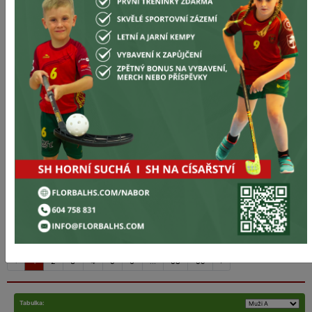
Registrace na florbalový kemp v
Horní Suché spuštěna
Jarní prázdniny v pohybu!
PF 2026
Přejeme vám klidné svátky a úspěšný vstup do
nového roku.
‹
1
2
3
4
5
6
...
58
59
›
Tabulka: