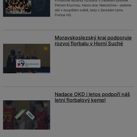
Přinášíme obsáhlý rozhovor s trenérem juniorek
Petrem Krucinou. Heslo dne: Nekončíme – jedeme
dál v dospělém světě, tedy v ženském týmu
Florbal HS.
Moravskoslezský kraj podporuje
rozvoj florbalu v Horní Suché
Nadace OKD i letos podpoří náš
letní florbalový kemp!