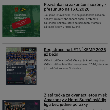
Pozvánka na zakončení sezóny -
přesunuto na 16.6.2026
Jak jsme již avizovali, stejně jako loňské zahájení
sezóny, bude v obdobném duchu probíhat i
zakončení sezóny, které se uskuteční v areálu
základní školy v Horní Suché.
Registrace na LETNÍ KEMP 2026
již běží!
Vážení rodiče, srdečně Vás vyzýváme k registraci
Vašich dětí na letní florbalový kemp 2026, který se
již tradičně koná ve Smilovicích.
Zlatá tečka za dvanáctiletou misí:
Amazonky z Horní Suché ovládly
ligu bez jediné porážky