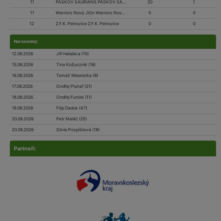
11
PASKOV SAURIANS PASKOV SAURIANS
20
1
11
Warriors Nový Jičín Warriors Nový Jičín
0
0
12
Z.F.K. Petrovice Z.F.K. Petrovice
0
0
Narozeniny:
12.08.2026
Jiří Halabica (15)
15.08.2026
Tina Kožusznik (18)
16.08.2026
Tomáš Wiewiorka (8)
17.08.2026
Ondřej Pluhař (21)
18.08.2026
Ondřej Funiok (11)
19.08.2026
Filip Dadok (47)
20.08.2026
Petr Maláč (25)
20.08.2026
Silvie Pospíšilová (18)
Partneří: