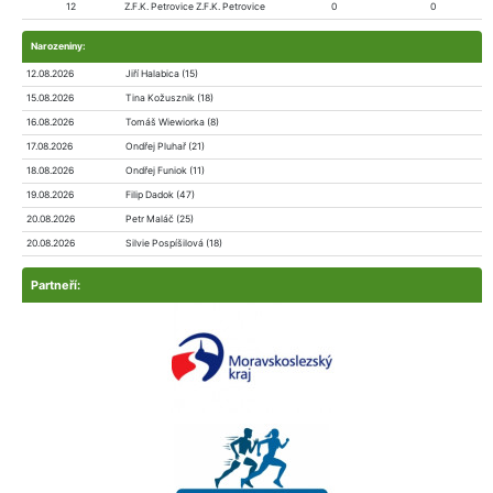
12
Z.F.K. Petrovice Z.F.K. Petrovice
0
0
Narozeniny:
12.08.2026
Jiří Halabica (15)
15.08.2026
Tina Kožusznik (18)
16.08.2026
Tomáš Wiewiorka (8)
17.08.2026
Ondřej Pluhař (21)
18.08.2026
Ondřej Funiok (11)
19.08.2026
Filip Dadok (47)
20.08.2026
Petr Maláč (25)
20.08.2026
Silvie Pospíšilová (18)
Partneří: