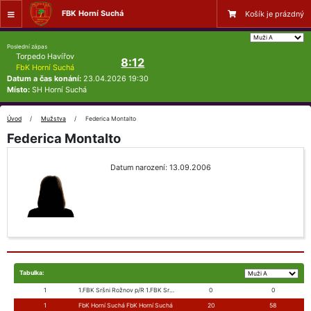
FBK Horní Suchá
Košík je prázdný
Poslední zápas
Torpedo Havířov
8:12
FbK Horní Suchá
Datum a čas konání:
23.04.2026 19:30
Místo:
SH Horní Suchá
Úvod
Mužstva
Federica Montalto
Federica Montalto
Datum narození: 13.09.2006
Tabulka:
1
1.FBK Sršni Rožnov p/R 1.FBK Sršni Rožnov p/R
0
0
1
FbK Horní Suchá FbK Horní Suchá
20
58