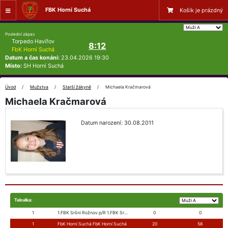
FBK Horní Suchá
Košík je prázdný
Poslední zápas
Torpedo Havířov
8:12
FbK Horní Suchá
Datum a čas konání:
23.04.2026 19:30
Místo:
SH Horní Suchá
Úvod
Mužstva
Starší žákyně
Michaela Kračmarová
Michaela Kračmarová
Datum narození: 30.08.2011
Tabulka:
1
1.FBK Sršni Rožnov p/R 1.FBK Sršni Rožnov p/R
0
0
1
FbK Horní Suchá FbK Horní Suchá
20
58