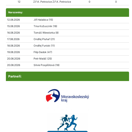
12
Z.F.K. Petrovice Z.F.K. Petrovice
0
0
Narozeniny:
12.08.2026
Jiří Halabica (15)
15.08.2026
Tina Kožusznik (18)
16.08.2026
Tomáš Wiewiorka (8)
17.08.2026
Ondřej Pluhař (21)
18.08.2026
Ondřej Funiok (11)
19.08.2026
Filip Dadok (47)
20.08.2026
Petr Maláč (25)
20.08.2026
Silvie Pospíšilová (18)
Partneří: