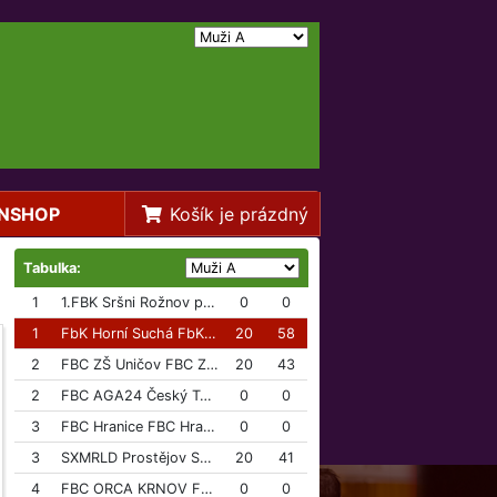
NSHOP
Košík je prázdný
Tabulka:
1
1.FBK Sršni Rožnov p/R 1.FBK Sršni Rožnov p/R
0
0
1
FbK Horní Suchá FbK Horní Suchá
20
58
2
FBC ZŠ Uničov FBC ZŠ Uničov
20
43
2
FBC AGA24 Český Těšín FBC AGA24 Český Těšín
0
0
3
FBC Hranice FBC Hranice
0
0
3
SXMRLD Prostějov SXMRLD Prostějov
20
41
4
FBC ORCA KRNOV FBC ORCA KRNOV
0
0