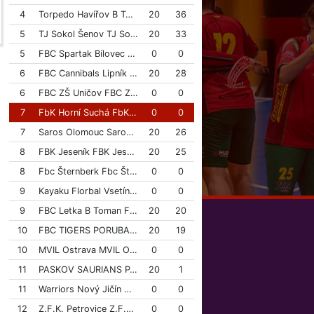
4
Torpedo Havířov B Torpedo Havířov B
20
36
5
TJ Sokol Šenov TJ Sokol Šenov
20
33
5
FBC Spartak Bílovec FBC Spartak Bílovec
0
0
×
6
FBC Cannibals Lipník FBC Cannibals Lipník
20
28
6
FBC ZŠ Uničov FBC ZŠ Uničov
0
0
7
FbK Horní Suchá FbK Horní Suchá
0
0
7
Saros Olomouc Saros Olomouc
20
26
8
FBK Jeseník FBK Jeseník
20
25
8
Fbc Šternberk Fbc Šternberk
0
0
9
Kayaku Florbal Vsetín Kayaku Florbal Vsetín
0
0
9
FBC Letka B Toman Finance Group FBC Letka B Toman Finance Group
20
20
10
FBC TIGERS PORUBA FBC TIGERS PORUBA
20
19
10
MVIL Ostrava MVIL Ostrava
0
0
11
PASKOV SAURIANS PASKOV SAURIANS
20
1
11
Warriors Nový Jičín Warriors Nový Jičín
0
0
12
Z.F.K. Petrovice Z.F.K. Petrovice
0
0