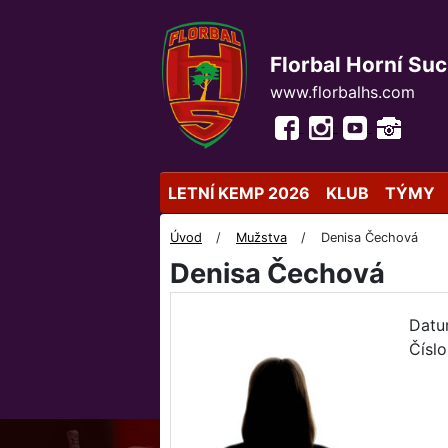
Florbal Horní Su
www.florbalhs.com
LETNÍ KEMP 2026
KLUB
TÝMY
Úvod
Mužstva
Denisa Čechová
Denisa Čechová
Datu
Číslo