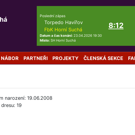
Poslední zápas
chá
Torpedo Havířov
8:12
FbK Horní Suchá
Datum a čas konání:
23.04.2026 19:30
Místo:
SH Horní Suchá
NÁBOR
PARTNEŘI
PROJEKTY
ČLENSKÁ SEKCE
FA
m narození: 19.06.2008
 dresu: 19