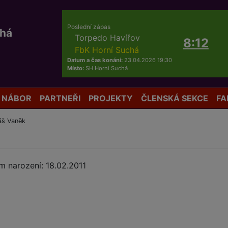
Poslední zápas
chá
Torpedo Havířov
8:12
FbK Horní Suchá
Datum a čas konání:
23.04.2026 19:30
Místo:
SH Horní Suchá
NÁBOR
PARTNEŘI
PROJEKTY
ČLENSKÁ SEKCE
FA
áš Vaněk
m narození: 18.02.2011