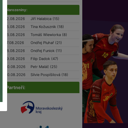
Narozeniny:
12.08.2026
Jiří Halabica (15)
15.08.2026
Tina Kožusznik (18)
16.08.2026
Tomáš Wiewiorka (8)
17.08.2026
Ondřej Pluhař (21)
18.08.2026
Ondřej Funiok (11)
19.08.2026
Filip Dadok (47)
20.08.2026
Petr Maláč (25)
20.08.2026
Silvie Pospíšilová (18)
Partneří: