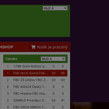
NSHOP
Košík je prázdný
Tabulka:
1
1.FBK Sršni Rožnov p/R 1.FBK Sršni Rožnov p/R
0
0
1
FbK Horní Suchá FbK Horní Suchá
20
58
2
FBC ZŠ Uničov FBC ZŠ Uničov
20
43
2
FBC AGA24 Český Těšín FBC AGA24 Český Těšín
0
0
3
FBC Hranice FBC Hranice
0
0
3
SXMRLD Prostějov SXMRLD Prostějov
20
41
4
FBC ORCA KRNOV FBC ORCA KRNOV
0
0