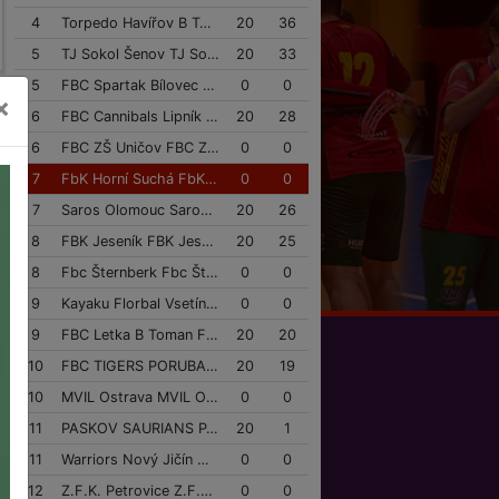
4
Torpedo Havířov B Torpedo Havířov B
20
36
5
TJ Sokol Šenov TJ Sokol Šenov
20
33
5
FBC Spartak Bílovec FBC Spartak Bílovec
0
0
×
6
FBC Cannibals Lipník FBC Cannibals Lipník
20
28
6
FBC ZŠ Uničov FBC ZŠ Uničov
0
0
7
FbK Horní Suchá FbK Horní Suchá
0
0
7
Saros Olomouc Saros Olomouc
20
26
8
FBK Jeseník FBK Jeseník
20
25
8
Fbc Šternberk Fbc Šternberk
0
0
9
Kayaku Florbal Vsetín Kayaku Florbal Vsetín
0
0
9
FBC Letka B Toman Finance Group FBC Letka B Toman Finance Group
20
20
10
FBC TIGERS PORUBA FBC TIGERS PORUBA
20
19
10
MVIL Ostrava MVIL Ostrava
0
0
11
PASKOV SAURIANS PASKOV SAURIANS
20
1
11
Warriors Nový Jičín Warriors Nový Jičín
0
0
12
Z.F.K. Petrovice Z.F.K. Petrovice
0
0