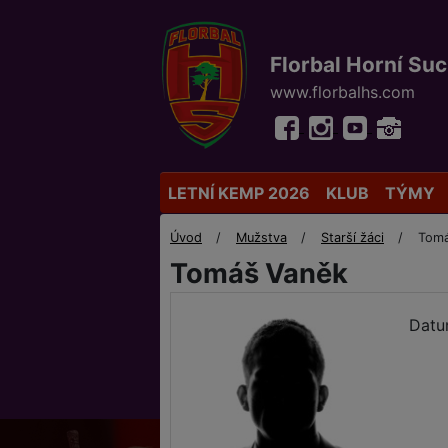
Florbal Horní Su
www.florbalhs.com
LETNÍ KEMP 2026
KLUB
TÝMY
Úvod
Mužstva
Starší žáci
Tom
Tomáš Vaněk
Datu