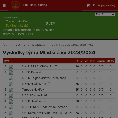
FBK Horní Suchá
Košík je prázdný
Poslední zápas
Torpedo Havířov
8:12
FbK Horní Suchá
Datum a čas konání:
23.04.2026 19:30
Místo:
SH Horní Suchá
Úvod
Mužstva
Mladší žáci
Výsledky týmu Mladší žáci 2023/2024
Výsledky týmu Mladší žáci 2023/2024
Tým
Z
V
VP
R
P
Skóre
Body
1
S.K. P.E.M.A. OPAVA ŽLUTÍ
36
0
0
0
0
0/0
0
1
1. FBC Karviná
0
0
0
0
0
0/0
0
2
1. FBK Eagles Orlová Florbalshop
0
0
0
0
0
0/0
0
2
1. SFK Havířov modří
35
0
0
0
0
0/0
0
3
Torpedo Havířov
35
0
0
0
0
0/0
0
3
1. SC BOHUMÍN 98
0
0
0
0
0
0/0
0
4
1. SFK Havířov bílí
36
0
0
0
0
0/0
0
4
1. SC TEMPISH Vítkovice Tornádo
0
0
0
0
0
0/0
0
5
FbC KOVO KM Frýdek-Místek Rysové
28
0
0
0
0
0/0
0