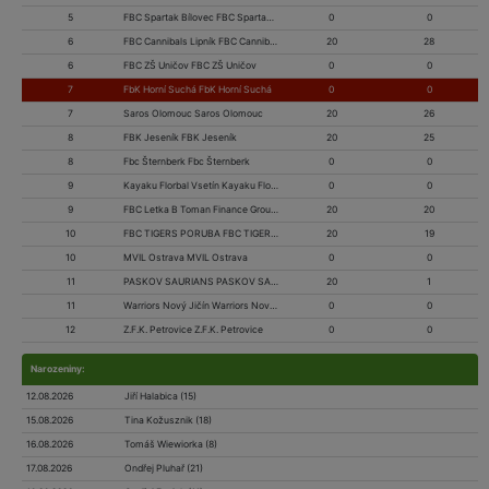
5
FBC Spartak Bílovec FBC Spartak Bílovec
0
0
6
FBC Cannibals Lipník FBC Cannibals Lipník
20
28
6
FBC ZŠ Uničov FBC ZŠ Uničov
0
0
7
FbK Horní Suchá FbK Horní Suchá
0
0
7
Saros Olomouc Saros Olomouc
20
26
8
FBK Jeseník FBK Jeseník
20
25
8
Fbc Šternberk Fbc Šternberk
0
0
9
Kayaku Florbal Vsetín Kayaku Florbal Vsetín
0
0
9
FBC Letka B Toman Finance Group FBC Letka B Toman Finance Group
20
20
10
FBC TIGERS PORUBA FBC TIGERS PORUBA
20
19
10
MVIL Ostrava MVIL Ostrava
0
0
11
PASKOV SAURIANS PASKOV SAURIANS
20
1
11
Warriors Nový Jičín Warriors Nový Jičín
0
0
12
Z.F.K. Petrovice Z.F.K. Petrovice
0
0
Narozeniny:
12.08.2026
Jiří Halabica (15)
15.08.2026
Tina Kožusznik (18)
16.08.2026
Tomáš Wiewiorka (8)
17.08.2026
Ondřej Pluhař (21)