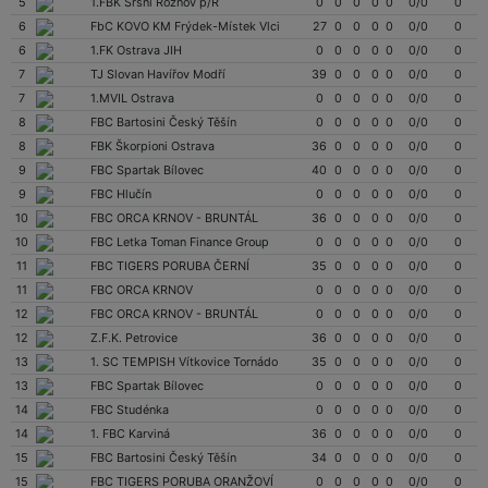
5
1.FBK Sršni Rožnov p/R
0
0
0
0
0
0/0
0
6
FbC KOVO KM Frýdek-Místek Vlci
27
0
0
0
0
0/0
0
6
1.FK Ostrava JIH
0
0
0
0
0
0/0
0
7
TJ Slovan Havířov Modří
39
0
0
0
0
0/0
0
7
1.MVIL Ostrava
0
0
0
0
0
0/0
0
8
FBC Bartosini Český Těšín
0
0
0
0
0
0/0
0
8
FBK Škorpioni Ostrava
36
0
0
0
0
0/0
0
9
FBC Spartak Bílovec
40
0
0
0
0
0/0
0
9
FBC Hlučín
0
0
0
0
0
0/0
0
10
FBC ORCA KRNOV - BRUNTÁL
36
0
0
0
0
0/0
0
10
FBC Letka Toman Finance Group
0
0
0
0
0
0/0
0
11
FBC TIGERS PORUBA ČERNÍ
35
0
0
0
0
0/0
0
11
FBC ORCA KRNOV
0
0
0
0
0
0/0
0
12
FBC ORCA KRNOV - BRUNTÁL
0
0
0
0
0
0/0
0
12
Z.F.K. Petrovice
36
0
0
0
0
0/0
0
13
1. SC TEMPISH Vítkovice Tornádo
35
0
0
0
0
0/0
0
13
FBC Spartak Bílovec
0
0
0
0
0
0/0
0
14
FBC Studénka
0
0
0
0
0
0/0
0
14
1. FBC Karviná
36
0
0
0
0
0/0
0
15
FBC Bartosini Český Těšín
34
0
0
0
0
0/0
0
15
FBC TIGERS PORUBA ORANŽOVÍ
0
0
0
0
0
0/0
0