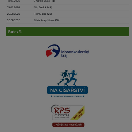
18.08.2026
Ondřej Funiok (11)
19.08.2026
Filip Dadok (47)
20.08.2026
Petr Maláč (25)
20.08.2026
Silvie Pospíšilová (18)
Partneří: