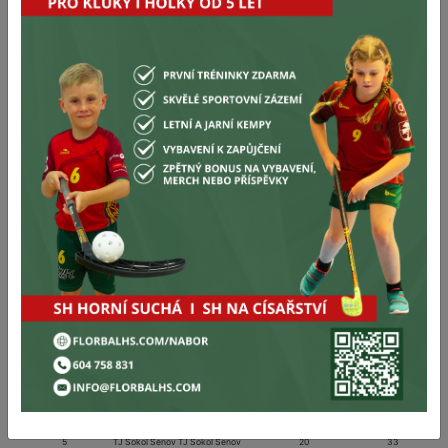
26
S.K. P.E.M.A. OPAVA MODŘÍ
36
0
0
0
0
0/0
0
26
Torpedo Havířov Yellow
0
0
0
0
0
0/0
0
27
FbK Horní Suchá zelení
40
0
0
0
0
0/0
0
27
Warriors Nový Jičín
0
0
0
0
0
0/0
0
28
PASKOV SAURIANS
36
0
0
0
0
0/0
0
28
Z.F.K. Petrovice
0
0
0
0
0
0/0
0
29
1.MVIL Ostrava
35
0
0
0
0
0/0
0
30
Salibandy Club Ostrava
31
0
0
0
0
0/0
0
31
1.FK Ostrava JIH
32
0
0
0
0
0/0
0
Tabulka:
1
1.FBK Sršni Rožnov p/R 1.FBK Sršni Rožnov p/R
0
0
1
FbK Horní Suchá FbK Horní Suchá
20
58
2
FBC ZŠ Uničov FBC ZŠ Uničov
20
43
2
FBC AGA24 Český Těšín FBC AGA24 Český Těšín
0
0
3
FBC Hranice FBC Hranice
0
0
3
SXMRLD Prostějov SXMRLD Prostějov
20
41
4
FBC ORCA KRNOV FBC ORCA KRNOV
0
0
4
Torpedo Havířov B Torpedo Havířov B
20
36
5
TJ Sokol Šenov TJ Sokol Šenov
20
33