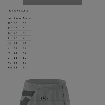
Tabulka velikostí:
Vel
A (cm)
B (cm)
120
36
33
130
37
35
140
40
37
150
42
42
XS
44
44
S
48
46
M
54
48
L
58
50
XL
62
52
XXL
68
54