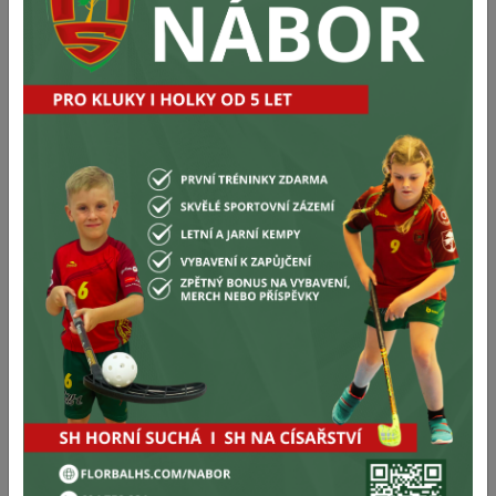
M
550 Kč
Na objednávku
L
550 Kč
Na objednávku
XL
550 Kč
Na objednávku
XXL
550 Kč
Na objednávku
450
Kč
Cena:
Ks
Poznámka k objednávce
Tabulka:
1
1.FBK Sršni Rožnov p/R 1.FBK Sršni Rožnov p/R
0
0