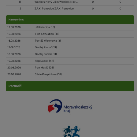
11
Warriors Nový Jičín Warriors Nový Jičín
0
0
12
Z.F.K. Petrovice Z.F.K. Petrovice
0
0
Narozeniny:
12.08.2026
Jiří Halabica (15)
15.08.2026
Tina Kožusznik (18)
16.08.2026
Tomáš Wiewiorka (8)
17.08.2026
Ondřej Pluhař (21)
18.08.2026
Ondřej Funiok (11)
19.08.2026
Filip Dadok (47)
20.08.2026
Petr Maláč (25)
20.08.2026
Silvie Pospíšilová (18)
Partneří: