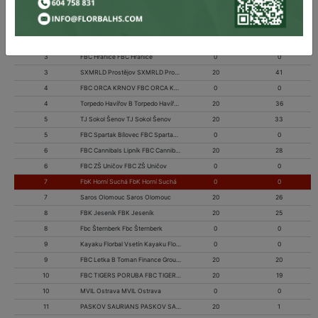
1
FbK Horní Suchá FbK Horní Suchá
20
58
2
FBC ZŠ Uničov FBC ZŠ Uničov
20
43
2
FBC AGA24 Český Těšín FBC AGA24 Český Těšín
0
0
3
FBC Hranice FBC Hranice
0
0
3
SXMRLD Prostějov SXMRLD Prostějov
20
41
4
FBC ORCA KRNOV FBC ORCA KRNOV
0
0
4
Torpedo Havířov B Torpedo Havířov B
20
36
5
TJ Sokol Šenov TJ Sokol Šenov
20
33
5
FBC Spartak Bílovec FBC Spartak Bílovec
0
0
6
FBC Cannibals Lipník FBC Cannibals Lipník
20
28
6
FBC ZŠ Uničov FBC ZŠ Uničov
0
0
7
FbK Horní Suchá FbK Horní Suchá
0
0
7
Saros Olomouc Saros Olomouc
20
26
8
FBK Jeseník FBK Jeseník
20
25
8
Fbc Šternberk Fbc Šternberk
0
0
9
Kayaku Florbal Vsetín Kayaku Florbal Vsetín
0
0
9
FBC Letka B Toman Finance Group FBC Letka B Toman Finance Group
20
20
10
FBC TIGERS PORUBA FBC TIGERS PORUBA
20
19
10
MVIL Ostrava MVIL Ostrava
0
0
11
PASKOV SAURIANS PASKOV SAURIANS
20
1