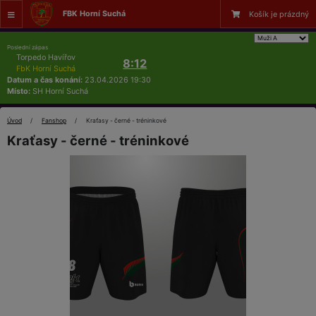
FBK Horní Suchá
Košík je prázdný
Poslední zápas
Torpedo Havířov
8:12
FbK Horní Suchá
Datum a čas konání:
23.04.2026 19:30
Místo:
SH Horní Suchá
Úvod
Fanshop
Kraťasy - černé - tréninkové
Kraťasy - černé - tréninkové