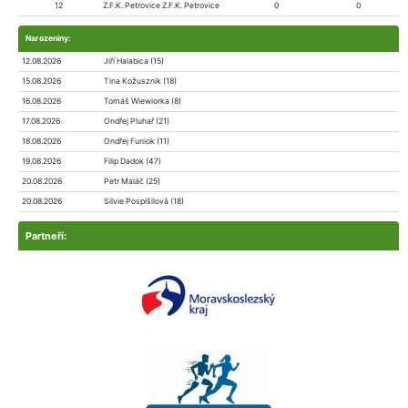
12
Z.F.K. Petrovice Z.F.K. Petrovice
0
0
Narozeniny:
12.08.2026
Jiří Halabica (15)
15.08.2026
Tina Kožusznik (18)
16.08.2026
Tomáš Wiewiorka (8)
17.08.2026
Ondřej Pluhař (21)
18.08.2026
Ondřej Funiok (11)
19.08.2026
Filip Dadok (47)
20.08.2026
Petr Maláč (25)
20.08.2026
Silvie Pospíšilová (18)
Partneří: