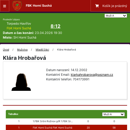
FBK Horní Suchá
Košík je prázdný
Poslední zápas
Torpedo Havířov
8:12
FbK Horní Suchá
Datum a čas konání:
23.04.2026 19:30
Místo:
SH Horní Suchá
Úvod
Mužstva
Mladší žáci
Klára Hrobařová
Klára Hrobařová
Datum narození: 14.12.2002
Kontaktní Email:
klarkahrobarova@seznam.cz
Kontaktní telefon: 704173991
Tabulka:
1
1.FBK Sršni Rožnov p/R 1.FBK Sršni Rožnov p/R
0
0
1
FbK Horní Suchá FbK Horní Suchá
20
58