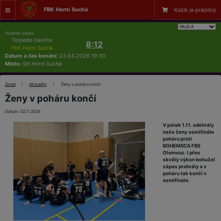
FBK Horní Suchá
Košík je prázdný
Poslední zápas
Torpedo Havířov
8:12
FbK Horní Suchá
Datum a čas konání:
23.04.2026 19:30
Místo:
SH Horní Suchá
Úvod
Aktuality
Ženy v poháru končí
Ženy v poháru končí
Datum: 02.11.2024
V pátek 1.11. odehrály
naše ženy osmifinále
poháru proti
BOHEMSCA FBS
Olomouc. I přes
skvělý výkon bohužel
zápas prohrály a v
poháru tak končí v
osmifinále.