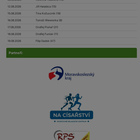
12.08.2026
Jiří Halabica (15)
15.08.2026
Tina Kožusznik (18)
16.08.2026
Tomáš Wiewiorka (8)
17.08.2026
Ondřej Pluhař (21)
18.08.2026
Ondřej Funiok (11)
19.08.2026
Filip Dadok (47)
Partneří: