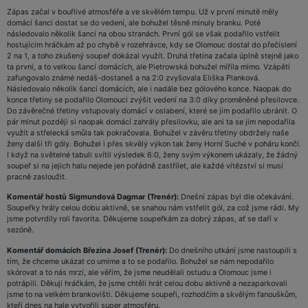
Zápas začal v bouřlivé atmosféře a ve skvělém tempu. Už v první minutě měly
domácí šanci dostat se do vedení, ale bohužel těsně minuly branku. Poté
následovalo několik šancí na obou stranách. První gól se však podařilo vstřelit
hostujícím hráčkám až po chybě v rozehrávce, kdy se Olomouc dostal do přečíslení
2 na 1, a toho zkušený soupeř dokázal využít. Druhá třetina začala úplně stejně jako
ta první, a to velkou šancí domácích, ale Pietrowská bohužel mířila mimo. Vzápětí
zafungovalo známé nedáš-dostaneš a na 2:0 zvyšovala Eliška Planková.
Následovalo několik šancí domácích, ale i nadále bez gólového konce. Naopak do
konce třetiny se podařilo Olomouci zvýšit vedení na 3:0 díky proměněné přesilovce.
Do závěrečné třetiny vstupovaly domácí v oslabení, které se jim podařilo ubránit. O
pár minut později si naopak domácí zahrály přesilovku, ale ani ta se jim nepodařila
využít a střelecká smůla tak pokračovala. Bohužel v závěru třetiny obdržely naše
ženy další tři góly. Bohužel i přes skvělý výkon tak ženy Horní Suché v poháru končí.
I když na světelné tabuli svítil výsledek 6:0, ženy svým výkonem ukázaly, že žádný
soupeř si na jejich halu nejede jen pořádně zastřílet, ale každé vítězství si musí
pracně zasloužit.
Komentář hostů Sigmundová Dagmar (Trenér):
Dnešní zápas byl dle očekávání.
Soupeřky hrály celou dobu aktivně, se snahou nám vstřelit gól, za což jsme rádi. My
jsme potvrdily roli favorita. Děkujeme soupeřkám za dobrý zápas, ať se daří v
sezóně.
Komentář domácích Březina Josef (Trenér):
Do dnešního utkání jsme nastoupili s
tím, že chceme ukázat co umíme a to se podařilo. Bohužel se nám nepodařilo
skórovat a to nás mrzí, ale věřím, že jsme neudělali ostudu a Olomouc jsme i
potrápili. Děkuji hráčkám, že jsme chtěli hrát celou dobu aktivně a nezaparkovali
jsme to na velkém brankovišti. Děkujeme soupeři, rozhodčím a skvělým fanouškům,
kteří dnes na hale vytvořili super atmosféru.