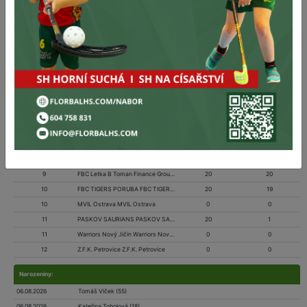
4
FBC ORCA KRNOV FBC ORCA KRNOV
0
0
4
Torpedo Havířov B Torpedo Havířov B
20
36
5
TJ Sokol Šenov TJ Sokol Šenov
20
33
5
FBC Spartak Bílovec FBC Spartak Bílovec
0
0
6
FBC Cannibals Lipník FBC Cannibals Lipník
20
28
6
FBC ZŠ Uničov FBC ZŠ Uničov
0
0
7
FbK Horní Suchá FbK Horní Suchá
0
0
7
Saros Olomouc Saros Olomouc
20
26
8
FBK Jeseník FBK Jeseník
20
25
8
Fbc Šternberk Fbc Šternberk
0
0
9
Kayaku Florbal Vsetín Kayaku Florbal Vsetín
0
0
9
FBC Letka B Toman Finance Group FBC Letka B Toman Finance Group
20
20
10
FBC TIGERS PORUBA FBC TIGERS PORUBA
20
19
10
MVIL Ostrava MVIL Ostrava
0
0
11
PASKOV SAURIANS PASKOV SAURIANS
20
1
11
Warriors Nový Jičín Warriors Nový Jičín
0
0
12
Z.F.K. Petrovice Z.F.K. Petrovice
0
0
Narozeniny:
06.08.2026
Tomáš Vlček (55)
06.08.2026
Kateřina Tobolová (18)