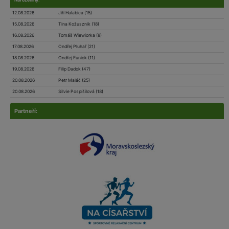
Narozeniny:
12.08.2026
Jiří Halabica (15)
15.08.2026
Tina Kožusznik (18)
16.08.2026
Tomáš Wiewiorka (8)
17.08.2026
Ondřej Pluhař (21)
18.08.2026
Ondřej Funiok (11)
19.08.2026
Filip Dadok (47)
20.08.2026
Petr Maláč (25)
20.08.2026
Silvie Pospíšilová (18)
Partneří: