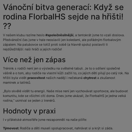
Vánoční bitva generací: Když se
rodina FlorbalHS sejde na hřišti!
??
V našem klubu razíme heslo
#společněsilnější
, a tentokrát jsme to vzali doslova.
Předvánoční čas jsme v hale neoslavili jen koledami, ale pořádným florbalovým
zápalem. Na palubovce se totiž proti sobě (a hlavně spolu) postavili ti
nejdůležitější: naši hráči a jejich rodiče!
Více než jen zápas
Trénink s rodiči není jen o výsledku na světelné tabuli. Je to o sdílení společné
vášně a o tom, aby rodiče na vlastní kůži zažili to, co jejich děti pilují po celý rok. Na
hřišti byla vidět
pracovitost
našich nadějí i nečekaná
chytrost
a zkušenost
maminek a tatínků.
„Bylo skvělé vidět tu energii. Naše mise není jen vychovávat sportovce, ale budovat
komunitu, kde se všichni cítí doma. Dnes jsme ukázali, že FlorbalHS je jedna velká
rodina,“ usmíval se jeden z trenérů.
Hodnoty v praxi
I v přátelské atmosféře jsme nezapomněli na naše pilíře:
Týmovost:
Rodiče a děti museli spolupracovat, nahrávat si a krýt si záda.