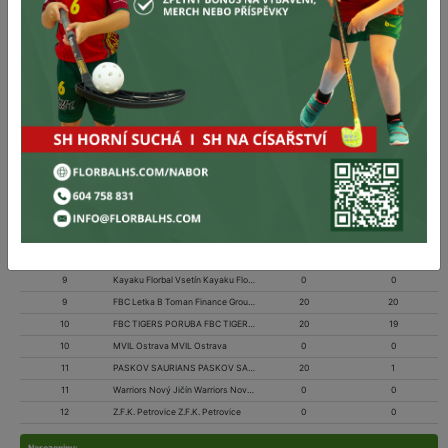
3
FBC Hranice FBC Hranice
0
0
3
SXMRLD Prostějov SXMRLD Prostějov
20
41
4
FBC ORCA KRNOV FBC ORCA KRNOV
0
0
4
Torpedo Havířov B Torpedo Havířov B
20
36
5
TJ Sokol Šenov TJ Sokol Šenov
20
33
5
FBC Spartak Bílovec FBC Spartak Bílovec
0
0
6
FBC Cannibals Lipník FBC Cannibals Lipník
20
28
6
FBC ZŠ Uničov FBC ZŠ Uničov
0
0
7
FbK Horní Suchá FbK Horní Suchá
0
0
7
Saros Olomouc Saros Olomouc
20
26
8
FBK Jeseník FBK Jeseník
20
25
8
Fbc Šternberk Fbc Šternberk
0
0
9
Kayaku Florbal Vsetín Kayaku Florbal Vsetín
0
0
9
FBC Letka B Toman Finance Group FBC Letka B Toman Finance Group
20
20
10
FBC TIGERS PORUBA FBC TIGERS PORUBA
20
19
10
MVIL Ostrava MVIL Ostrava
0
0
11
PASKOV SAURIANS PASKOV SAURIANS
20
1
11
Warriors Nový Jičín Warriors Nový Jičín
0
0
12
Z.F.K. Petrovice Z.F.K. Petrovice
0
0