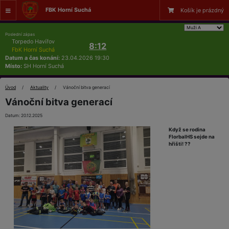
FBK Horní Suchá
Košík je prázdný
Poslední zápas
Torpedo Havířov
8:12
FbK Horní Suchá
Datum a čas konání:
23.04.2026 19:30
Místo:
SH Horní Suchá
Úvod
Aktuality
Vánoční bitva generací
Vánoční bitva generací
Datum: 20.12.2025
Když se rodina
FlorbalHS sejde na
hřišti! ??