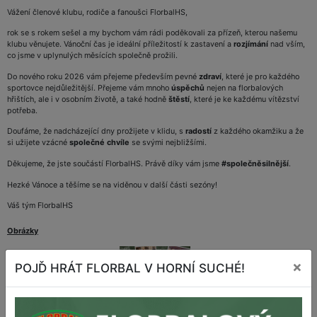
Vážení členové klubu, rodiče a fanoušci FlorbalHS,
rok se s rokem sešel a my bychom vám rádi poděkovali za přízeň, kterou našemu
klubu věnujete. Vánoční čas je ideální příležitostí k zastavení a
rozjímání
nad vším,
co jsme v uplynulých měsících společně prožili.
Do nového roku 2026 vám přejeme především pevné
zdraví
, které je pro každého
sportovce nejdůležitější. Přejeme vám mnoho
úspěchů
nejen na florbalových
hřištích, ale i v osobním životě, a také hodně
štěstí
, které je ke každému vítězství
potřeba.
Doufáme, že nadcházející dny prožijete v klidu, s
radostí
z každého okamžiku a že
si užijete vzácné
společné chvíle
se svými nejbližšími.
Děkujeme, že jste součástí FlorbalHS. Právě díky vám jsme
#společněsilnější
.
Hezké Vánoce a těšíme se na viděnou v další části sezóny!
Váš tým FlorbalHS
Obrázky
×
POJĎ HRÁT FLORBAL V HORNÍ SUCHÉ!