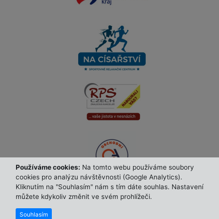
Používáme cookies:
Na tomto webu používáme soubory
cookies pro analýzu návštěvnosti (Google Analytics).
Kliknutím na "Souhlasím" nám s tím dáte souhlas. Nastavení
můžete kdykoliv změnit ve svém prohlížeči.
Počet návštěv: 40454
© 2026 FBK Horní Suchá | Všechna práva vyhrazena |
Poslední den: 8
,
Posledních 7 dnů: 109
,
Posledních 30
info@florbalhs.com
dnů: 420
Souhlasím