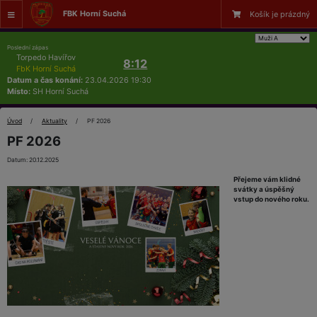
FBK Horní Suchá
Košík je prázdný
Poslední zápas
Torpedo Havířov
8:12
FbK Horní Suchá
Datum a čas konání:
23.04.2026 19:30
Místo:
SH Horní Suchá
Úvod
Aktuality
PF 2026
PF 2026
Datum: 20.12.2025
Přejeme vám klidné
svátky a úspěšný
vstup do nového roku.