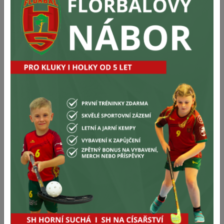
Tabulka:
1
1.FBK Sršni Rožnov p/R 1.FBK Sršni Rožnov p/R
0
0
1
FbK Horní Suchá FbK Horní Suchá
20
58
2
FBC ZŠ Uničov FBC ZŠ Uničov
20
43
2
FBC AGA24 Český Těšín FBC AGA24 Český Těšín
0
0
3
FBC Hranice FBC Hranice
0
0
3
SXMRLD Prostějov SXMRLD Prostějov
20
41
4
FBC ORCA KRNOV FBC ORCA KRNOV
0
0
4
Torpedo Havířov B Torpedo Havířov B
20
36
5
TJ Sokol Šenov TJ Sokol Šenov
20
33
5
FBC Spartak Bílovec FBC Spartak Bílovec
0
0
6
FBC Cannibals Lipník FBC Cannibals Lipník
20
28
6
FBC ZŠ Uničov FBC ZŠ Uničov
0
0
7
FbK Horní Suchá FbK Horní Suchá
0
0
7
Saros Olomouc Saros Olomouc
20
26
8
FBK Jeseník FBK Jeseník
20
25
8
Fbc Šternberk Fbc Šternberk
0
0
9
Kayaku Florbal Vsetín Kayaku Florbal Vsetín
0
0