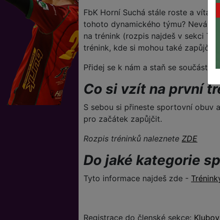
FbK Horní Suchá stále roste a vítá n
tohoto dynamického týmu? Neváhej a 
na trénink (rozpis najdeš v sekci Tré
trénink, kde si mohou také zapůjčit fl
Přidej se k nám a staň se součástí na
Co si vzít na první t
S sebou si přineste sportovní obuv a
pro začátek zapůjčit.
Rozpis tréninků naleznete
ZDE
Do jaké kategorie s
Tyto informace najdeš zde -
Trénink
Registrace do členské sekce:
Klubov