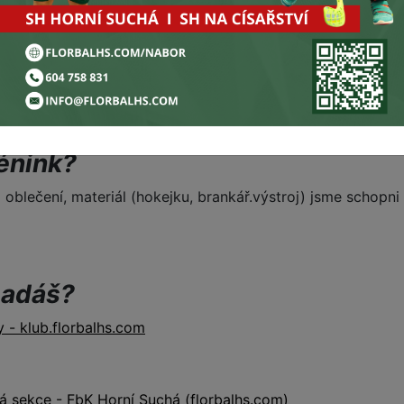
ové členy – holky, kluky, ženy i muže. Chceš být součástí
kontaktuj trenéra (kontakty níže) nebo se přijď podívat
ninky). Pro malé děti je ideální přijít s doprovodem na první
orbalovou hůl, a brankáři i výstroj.
ší florbalové rodiny!
rénink?
 oblečení, materiál (hokejku, brankář.výstroj) jsme schopni
padáš?
y - klub.florbalhs.com
á sekce - FbK Horní Suchá (florbalhs.com)