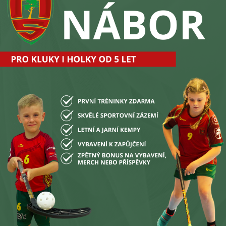
světa opřela v roce 2004 a od té doby sbírá úspěchy v
yšších úrovních. Naše mládežnické týmy se pravidelně
s máme hráče, kteří září v extralize! Adam Delong, Jakub
Galuszka a Veronika Enenkelová se prosazují v
jete na televizních obrazovkách.