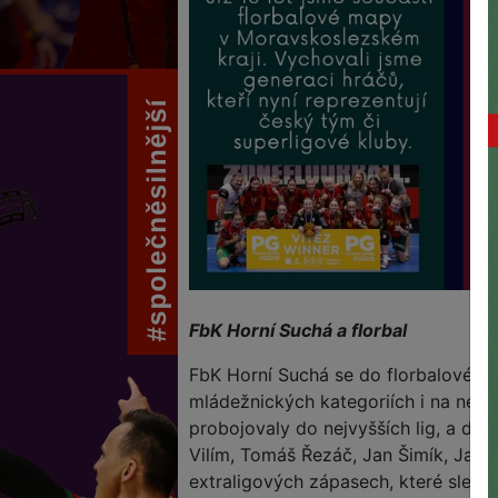
FbK Horní Suchá a florbal
FbK Horní Suchá se do florbalového 
mládežnických kategoriích i na nejv
probojovaly do nejvyšších lig, a dne
Vilím, Tomáš Řezáč, Jan Šimík, Jan 
extraligových zápasech, které sledu