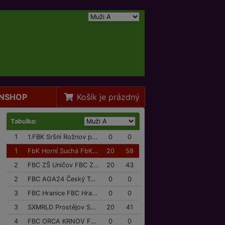
NSHOP
Košík je prázdný
Tabulka:
1
1.FBK Sršni Rožnov p/R 1.FBK Sršni Rožnov p/R
0
0
1
FbK Horní Suchá FbK Horní Suchá
20
58
2
FBC ZŠ Uničov FBC ZŠ Uničov
20
43
2
FBC AGA24 Český Těšín FBC AGA24 Český Těšín
0
0
3
FBC Hranice FBC Hranice
0
0
3
SXMRLD Prostějov SXMRLD Prostějov
20
41
4
FBC ORCA KRNOV FBC ORCA KRNOV
0
0