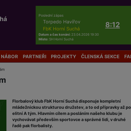
Poslední zápas
chá
Torpedo Havířov
8:12
FbK Horní Suchá
Datum a čas konání:
23.04.2026 19:30
Místo:
SH Horní Suchá
NÁBOR
PARTNEŘI
PROJEKTY
ČLENSKÁ SEKCE
FA
 nám
ám
Florbalový klub FbK Horní Suchá disponuje kompletní
mládežnickou strukturou družstev, a to od přípravky až po
elitní A tým. Hlavním cílem a posláním našeho klubu je
vychovávat především sportovce a správné lidi, v druhé
řadě pak florbalisty.