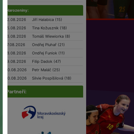
Narozeniny:
12.08.2026
Jiří Halabica (15)
15.08.2026
Tina Kožusznik (18)
16.08.2026
Tomáš Wiewiorka (8)
17.08.2026
Ondřej Pluhař (21)
18.08.2026
Ondřej Funiok (11)
19.08.2026
Filip Dadok (47)
20.08.2026
Petr Maláč (25)
20.08.2026
Silvie Pospíšilová (18)
Partneří: