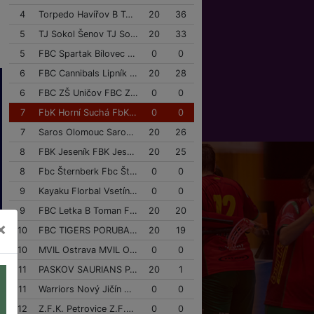
4
Torpedo Havířov B Torpedo Havířov B
20
36
5
TJ Sokol Šenov TJ Sokol Šenov
20
33
5
FBC Spartak Bílovec FBC Spartak Bílovec
0
0
6
FBC Cannibals Lipník FBC Cannibals Lipník
20
28
6
FBC ZŠ Uničov FBC ZŠ Uničov
0
0
7
FbK Horní Suchá FbK Horní Suchá
0
0
7
Saros Olomouc Saros Olomouc
20
26
8
FBK Jeseník FBK Jeseník
20
25
8
Fbc Šternberk Fbc Šternberk
0
0
9
Kayaku Florbal Vsetín Kayaku Florbal Vsetín
0
0
9
FBC Letka B Toman Finance Group FBC Letka B Toman Finance Group
20
20
×
10
FBC TIGERS PORUBA FBC TIGERS PORUBA
20
19
10
MVIL Ostrava MVIL Ostrava
0
0
11
PASKOV SAURIANS PASKOV SAURIANS
20
1
11
Warriors Nový Jičín Warriors Nový Jičín
0
0
12
Z.F.K. Petrovice Z.F.K. Petrovice
0
0