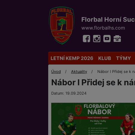
Florbal Horní Su
www.florbalhs.com
LETNÍ KEMP 2026
KLUB
TÝMY
Úvod
Aktuality
Nábor l Přidej se k
Nábor l Přidej se k n
Datum: 19.09.2024