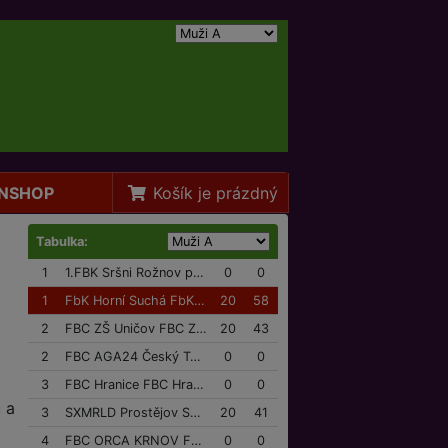
NSHOP
Košík je prázdný
Tabulka:
1
1.FBK Sršni Rožnov p/R 1.FBK Sršni Rožnov p/R
0
0
1
FbK Horní Suchá FbK Horní Suchá
20
58
2
FBC ZŠ Uničov FBC ZŠ Uničov
20
43
2
FBC AGA24 Český Těšín FBC AGA24 Český Těšín
0
0
3
FBC Hranice FBC Hranice
0
0
 a
3
SXMRLD Prostějov SXMRLD Prostějov
20
41
4
FBC ORCA KRNOV FBC ORCA KRNOV
0
0