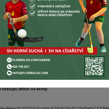
 kemp je podpořen Nadací OKD.
tel Torpédo Havířov a Pionier Tychy.
n nástupu dítěte na kemp:
files/files/Kemp%202025/Souhlas%20s%20o%C5%A1et%C5%