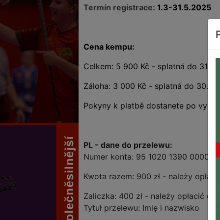
Termín registrace:
1.3-31.5.2025
Cena kempu:
Celkem: 5 900 Kč - splatná do 31.5
Záloha: 3 000 Kč - splatná do 30.4.
Pokyny k platbě dostanete po vypln
PL - dane do przelewu:
Numer konta: 95 1020 1390 0000 6
Kwota razem: 900 zł - należy opłac
Zaliczka: 400 zł - należy opłacić do
Tytuł przelewu: Imię i nazwisko