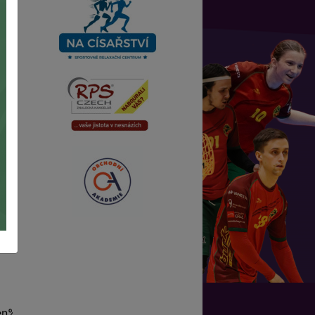
99en%C3%ADm.pdf