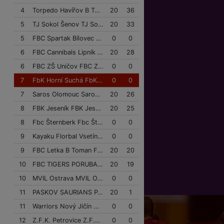
4
Torpedo Havířov B Torpedo Havířov B
20
36
5
TJ Sokol Šenov TJ Sokol Šenov
20
33
5
FBC Spartak Bílovec FBC Spartak Bílovec
0
0
6
FBC Cannibals Lipník FBC Cannibals Lipník
20
28
6
FBC ZŠ Uničov FBC ZŠ Uničov
0
0
7
FbK Horní Suchá FbK Horní Suchá
0
0
7
Saros Olomouc Saros Olomouc
20
26
8
FBK Jeseník FBK Jeseník
20
25
8
Fbc Šternberk Fbc Šternberk
0
0
9
Kayaku Florbal Vsetín Kayaku Florbal Vsetín
0
0
9
FBC Letka B Toman Finance Group FBC Letka B Toman Finance Group
20
20
10
FBC TIGERS PORUBA FBC TIGERS PORUBA
20
19
10
MVIL Ostrava MVIL Ostrava
0
0
11
PASKOV SAURIANS PASKOV SAURIANS
20
1
11
Warriors Nový Jičín Warriors Nový Jičín
0
0
12
Z.F.K. Petrovice Z.F.K. Petrovice
0
0