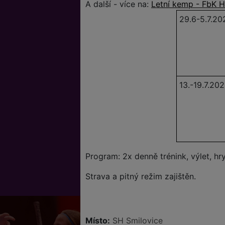
A další - více na:
Letní kemp - FbK H
29.6-5.7.20
13.-19.7.20
Program: 2x denně trénink, výlet, hry
Strava a pitný režim zajištěn.
Místo:
SH Smilovice