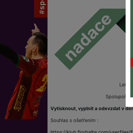
Letní
Spolupořada
Vytisknout, vyplnit a odevzdat v de
Souhlas s ošetřením :
https://klub.florbalhs.com/user