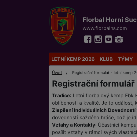
Florbal Horní Su
www.florbalhs.com
LETNÍ KEMP 2026
KLUB
TÝMY
Úvod
Registrační formulář - letní kemp
Registrační formulář
Tradice
: Letní florbalový kemp Fbk 
oblíbenosti a kvalitě. Je to událost,
Zlepšení Individuálních Dovedností
dovedností každého hráče, což je ide
Vztahy a Kontakty
: Účastníci kempu
posílit vztahy v rámci svých vlastní